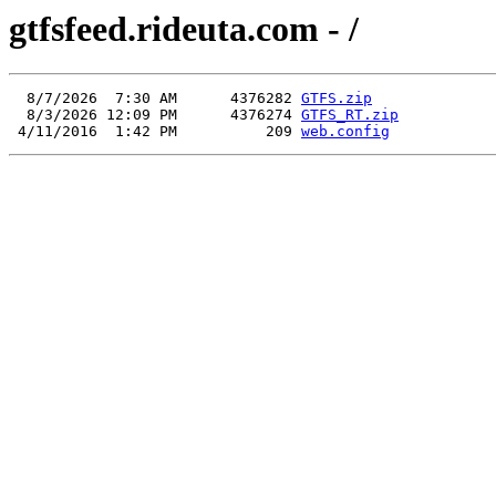
gtfsfeed.rideuta.com - /
  8/7/2026  7:30 AM      4376282 
GTFS.zip
  8/3/2026 12:09 PM      4376274 
GTFS_RT.zip
 4/11/2016  1:42 PM          209 
web.config